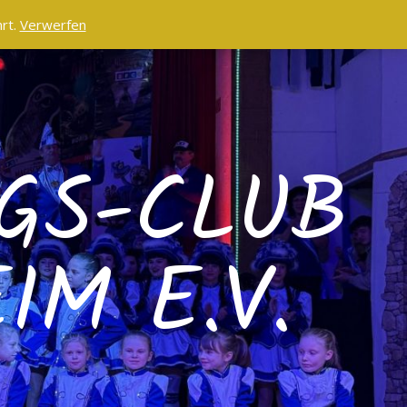
rt.
Verwerfen
GS-CLUB
M E.V.