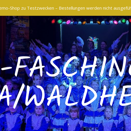
 Demo-Shop zu Testzwecken – Bestellungen werden nicht ausgefüh
L-FASCHIN
A/WALDHEI