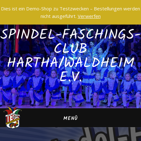
Dies ist ein Demo-Shop zu Testzwecken – Bestellungen werden
nicht ausgeführt.
Verwerfen
SPINDEL-FASCHINGS-
CLUB
HARTHA/WALDHEIM
E.V.
MENÜ