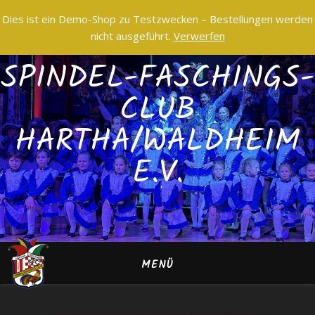
Dies ist ein Demo-Shop zu Testzwecken – Bestellungen werden
nicht ausgeführt.
Verwerfen
SPINDEL-FASCHINGS-
CLUB
HARTHA/WALDHEIM
E.V.
MENÜ