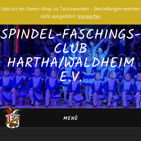
Dies ist ein Demo-Shop zu Testzwecken – Bestellungen werden
nicht ausgeführt.
Verwerfen
SPINDEL-FASCHINGS-
CLUB
HARTHA/WALDHEIM
E.V.
MENÜ